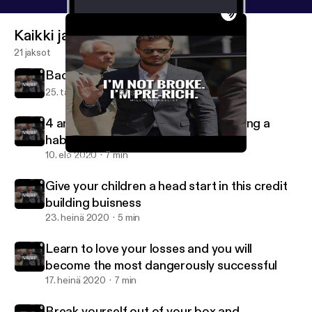
Kaikki jaksot
21 jaksot
Back at it
25. tammi 2022
51 s
4 am wake up calls we back to building a
habit we back to building a routine
10. elo 2020
7 min
Back at it
Morrocco_caine
Give your children a head start in this credit
building buisness
23. heinä 2020
5 min
Learn to love your losses and you will
become the most dangerously successful
17. heinä 2020
7 min
Break yourself out of your box and