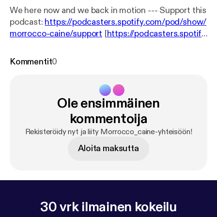
We here now and we back in motion --- Support this
podcast:
https://podcasters.spotify.com/pod/show/
morrocco-caine/support
[
https://podcasters.spotify.
com/pod/show/morrocco-caine/support
]
Kommentit
0
Ole ensimmäinen
kommentoija
Rekisteröidy nyt ja liity Morrocco_caine-yhteisöön!
Aloita maksutta
30 vrk ilmainen kokeilu