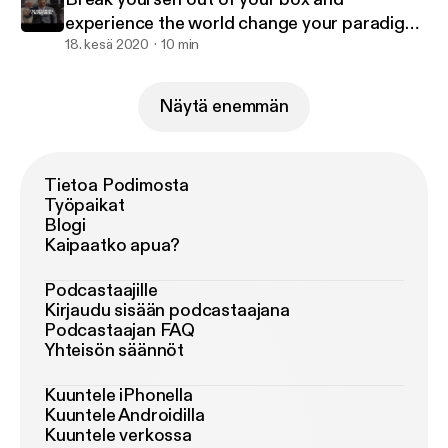
experience the world change your paradigm
live to the fullest
18. kesä 2020
10 min
Näytä enemmän
Tietoa Podimosta
Työpaikat
Blogi
Kaipaatko apua?
Podcastaajille
Kirjaudu sisään podcastaajana
Podcastaajan FAQ
Yhteisön säännöt
Kuuntele iPhonella
Kuuntele Androidilla
Kuuntele verkossa