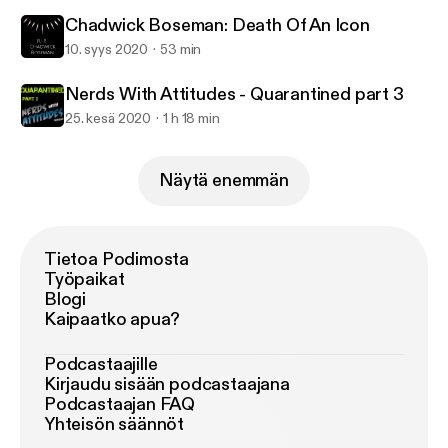
Chadwick Boseman: Death Of An Icon
10. syys 2020
53 min
Nerds With Attitudes - Quarantined part 3
25. kesä 2020
1 h 18 min
Näytä enemmän
Tietoa Podimosta
Työpaikat
Blogi
Kaipaatko apua?
Podcastaajille
Kirjaudu sisään podcastaajana
Podcastaajan FAQ
Yhteisön säännöt