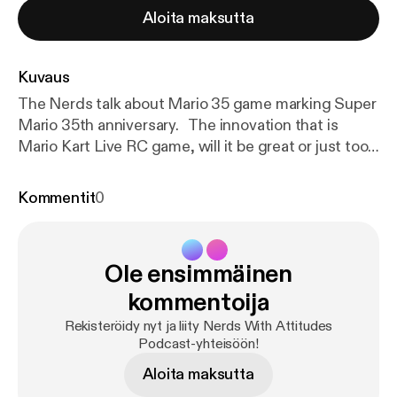
Aloita maksutta
Kuvaus
The Nerds talk about Mario 35 game marking Super
Mario 35th anniversary. The innovation that is
Mario Kart Live RC game, will it be great or just too
gimmicky?? And the next gen systems, which
system will be better?
Kommentit
0
Ole ensimmäinen
kommentoija
Rekisteröidy nyt ja liity Nerds With Attitudes
Podcast-yhteisöön!
Aloita maksutta