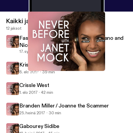
Kaikki jaksot
12 jaksot
Fashion Week Special: Christian Siriano and
Nicolette Mason
17. syys 2017
25 min
Kris Jenner
8. elo 2017
39 min
Gabourey Sidibe
Never Before with Janet Mock
Crissle West
1. elo 2017
42 min
Branden Miller / Joanne the Scammer
25. heinä 2017
30 min
Gabourey Sidibe