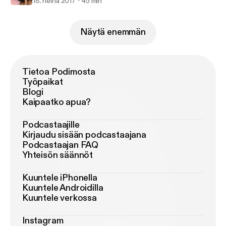
18. heinä 2017
45 min
Näytä enemmän
Tietoa Podimosta
Työpaikat
Blogi
Kaipaatko apua?
Podcastaajille
Kirjaudu sisään podcastaajana
Podcastaajan FAQ
Yhteisön säännöt
Kuuntele iPhonella
Kuuntele Androidilla
Kuuntele verkossa
Instagram