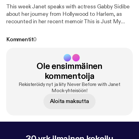
This week Janet speaks with actress Gabby Sidibe
about her journey from Hollywood to Harlem, as
recounted in her recent memoir This is Just My
Face: Try Not to Stare. They delve into body
confidence, class transition, and that time she
Kommentit
0
skipped school for an audition that landed her a
breakout role and an Academy Award nomination.
Learn more about your ad choices. Visit
Ole ensimmäinen
podcastchoices.com/adchoices [
https://podcastch
oices.com/adchoices
]
kommentoija
Rekisteröidy nyt ja liity Never Before with Janet
Mock-yhteisöön!
Aloita maksutta
30 vrk ilmainen kokeilu