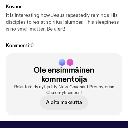
Kuvaus
It is interesting how Jesus repeatedly reminds His
disciples to resist spiritual slumber. This sleepiness
is no small matter. Be alert!
Kommentit
0
Ole ensimmäinen
kommentoija
Rekisteröidy nyt ja liity New Covenant Presbyterian
Church-yhteisöön!
Aloita maksutta