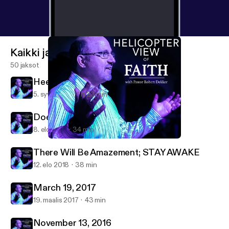
Kaikki jaksot
50 jaksot
Heed God's Call to SERVE
5. syys 2021
1 h 23 min
Does Age Matter
8. elo 2021
34 min
There Will Be Amazement; STAY AWAKE
New Covenant Presbyterian Church
There Will Be Amazement; STAY AWAKE
12. elo 2018
38 min
March 19, 2017
19. maalis 2017
43 min
November 13, 2016