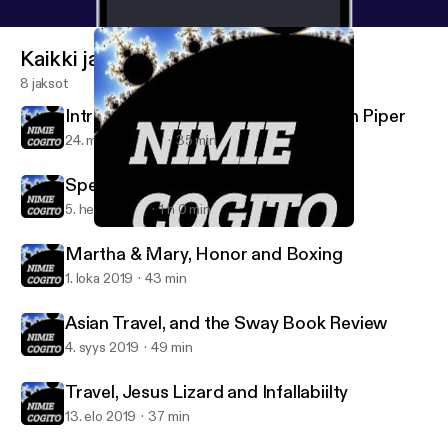
Kaikki jaksot
8 jaksot
Introduction to Disiring God by John Piper
24. marras 2020
35 min
Speaking the Truth in Love
5. helmi 2020
1 h 0 min
Martha & Mary, Honor and Boxing
Nimie Cogito
Martha & Mary, Honor and Boxing
1. loka 2019
43 min
Asian Travel, and the Sway Book Review
4. syys 2019
49 min
Travel, Jesus Lizard and Infallabiilty
13. elo 2019
37 min