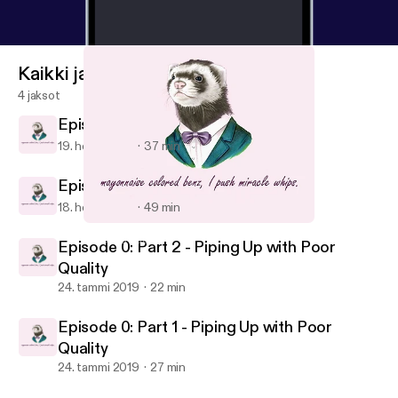
Kaikki jaksot
4 jaksot
Episode 1: Sides and All
19. helmi 2019
37 min
Episode 1: Return of the Sauce
18. helmi 2019
49 min
Episode 0: Part 1 - Piping Up with Poor Quality
No Soap Radio
Episode 0: Part 2 - Piping Up with Poor
Quality
24. tammi 2019
22 min
Episode 0: Part 1 - Piping Up with Poor
Quality
24. tammi 2019
27 min