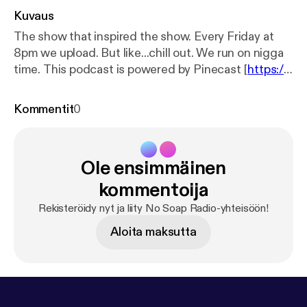
Kuvaus
The show that inspired the show. Every Friday at
8pm we upload. But like...chill out. We run on nigga
time. This podcast is powered by Pinecast [
https://p
inecast.com
].
Kommentit
0
Ole ensimmäinen
kommentoija
Rekisteröidy nyt ja liity No Soap Radio-yhteisöön!
Aloita maksutta