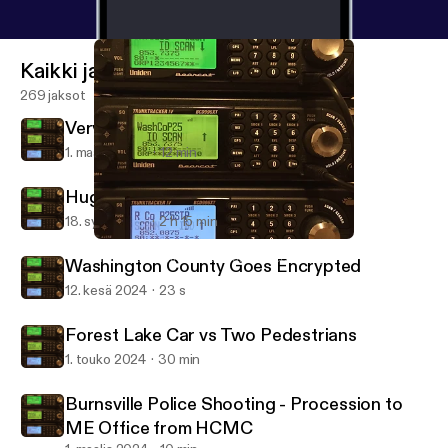
Kaikki jaksot
269 jaksot
Very High Speed Chase
1. maalis 2025
12 min
Hugo Manhunt
18. syys 2024
2 h 15 min
Hugo Manhunt
North East Twin Cities Scanner Recordings
Washington County Goes Encrypted
12. kesä 2024
23 s
Forest Lake Car vs Two Pedestrians
1. touko 2024
30 min
Burnsville Police Shooting - Procession to
ME Office from HCMC