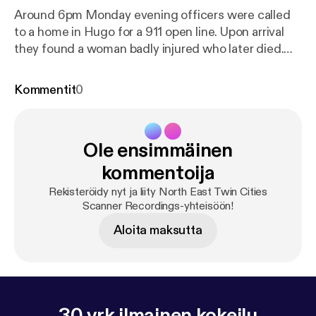
Around 6pm Monday evening officers were called
to a home in Hugo for a 911 open line. Upon arrival
they found a woman badly injured who later died.
The male suspect fled leading to a large manhunt
lasting about 17 hours.
Kommentit
0
Ole ensimmäinen
kommentoija
Rekisteröidy nyt ja liity North East Twin Cities
Scanner Recordings-yhteisöön!
Aloita maksutta
30 vrk ilmainen kokeilu