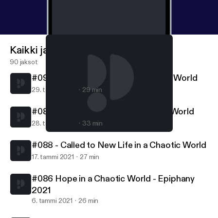
Kaikki jaksot
90 jaksot
#090 - Called to Follow in a Chaotic World
29. tammi 2021
29 min
#089 - Called to Serve in a Chaotic World
28. tammi 2021
33 min
#086 Hope in a Chaotic World - Epiphany 2021
Northern Lights MCC
#088 - Called to New Life in a Chaotic World
17. tammi 2021
27 min
#086 Hope in a Chaotic World - Epiphany
2021
6. tammi 2021
26 min