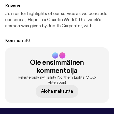
Kuvaus
Join us for highlights of our service as we conclude
our series, 'Hope in a Chaotic World'. This week's
sermon was given by Judith Carpenter, with
readings from Isaiah 60: 1-6 and Matthew 2: 1-12.
For the duration of the church closure, services will
Kommentit
0
be pre-recorded and premiered via YouTube every
Sunday at 18:30 GMT. For more information,
subscribe to our YouTube channel:
Ole ensimmäinen
www.youtube.com/channel/UC_TVGBCDMu54HkK-
2rRFCIA/featured [
https://www.youtube.com/chan
kommentoija
nel/UC_TVGBCDMu54HkK-2rRFCIA/featured
]
Rekisteröidy nyt ja liity Northern Lights MCC-
This is a podcast from Northern Lights MCC. To
yhteisöön!
find out more, visit our website
Aloita maksutta
www.northernlightsmcc.org.uk [
https://anchor.fm/d
ashboard/episode/www.northernlightsmcc.org.uk
]