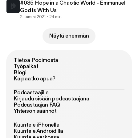
#085 Hope in a Chaotic World - Emmanuel
God is With Us
2. tammi 2021
24 min
Näytä enemmän
Tietoa Podimosta
Työpaikat
Blogi
Kaipaatko apua?
Podcastaajille
Kirjaudu sisään podcastaajana
Podcastaajan FAQ
Yhteisön säännöt
Kuuntele iPhonella
Kuuntele Androidilla
Kuuntele verkossa