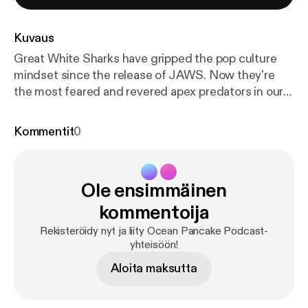
Kuvaus
Great White Sharks have gripped the pop culture
mindset since the release of JAWS. Now they're
the most feared and revered apex predators in our
ocean. Doctor Heather Bowlby has been studying
Great White Shark life cycles, mortality, and
Kommentit
0
populations in Canada for the past several years.
What is a Great White Shark Lifeline? What are the
Mortality rates? How do we study Great White
Ole ensimmäinen
Sharks? Why are they crucial to our ocean
ecosystems.
kommentoija
Rekisteröidy nyt ja liity Ocean Pancake Podcast-
yhteisöön!
Aloita maksutta