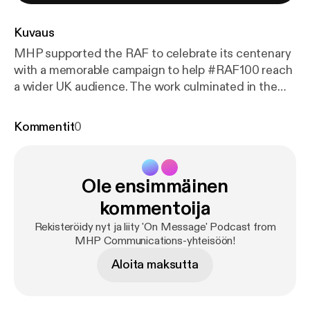
Kuvaus
MHP supported the RAF to celebrate its centenary
with a memorable campaign to help #RAF100 reach
a wider UK audience. The work culminated in the
spectacular fly past across London - prompting
massive media coverage of one of the most
Kommentit
0
remarkable events of 2018. Andy Bloxham, Lesley
Sandford, Andy Johnson-Creek and Lee Findell
reflect on a PR campaign which really made a
Ole ensimmäinen
difference.
kommentoija
Rekisteröidy nyt ja liity 'On Message' Podcast from
MHP Communications-yhteisöön!
Aloita maksutta