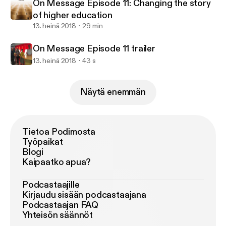
On Message Episode 11: Changing the story
of higher education
13. heinä 2018
29 min
On Message Episode 11 trailer
13. heinä 2018
43 s
Näytä enemmän
Tietoa Podimosta
Työpaikat
Blogi
Kaipaatko apua?
Podcastaajille
Kirjaudu sisään podcastaajana
Podcastaajan FAQ
Yhteisön säännöt