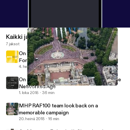
Kaikki jaksot
7 jaksot
On Message Episode 13: News To Look
Forward To In 2019
4. helmi 2019
33 min
On Message Episode 12: New Rules for The
Networked Age
MHP RAF100 team look back on a memorable campaign
'On Message' Podcast from MHP Communications
1. loka 2018
36 min
MHP RAF100 team look back on a
memorable campaign
20. heinä 2018
16 min