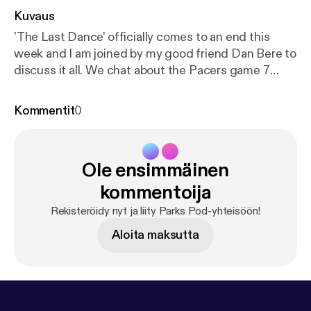
Kuvaus
'The Last Dance' officially comes to an end this
week and I am joined by my good friend Dan Bere to
discuss it all. We chat about the Pacers game 7
battle, the now food poisoning game, 98 finals
performance, and a look back at our favorite
Kommentit
0
moments from all ten episodes.
Ole ensimmäinen
kommentoija
Rekisteröidy nyt ja liity Parks Pod-yhteisöön!
Aloita maksutta