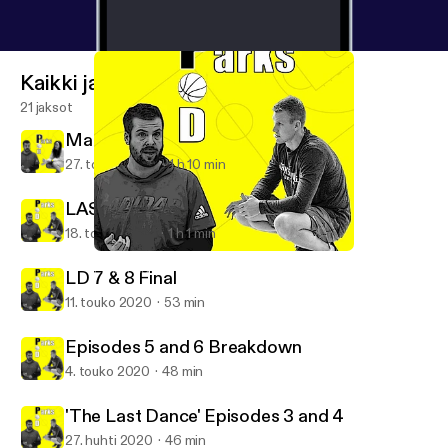
Kaikki jaksot
21 jaksot
Maria Marchesano Interview
27. touko 2020
1 h 10 min
LAST DANCE 9 & 10 with Dan Bere
18. touko 2020
1 h 1 min
LAST DANCE 9 & 10 with Dan Bere
Parks Pod
LD 7 & 8 Final
11. touko 2020
53 min
Episodes 5 and 6 Breakdown
4. touko 2020
48 min
'The Last Dance' Episodes 3 and 4
27. huhti 2020
46 min