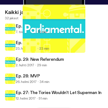
Kaikki jaksot
32 jaksot
Ep. 31: Live from the council count
7. touko 2017
18 min
Ep. 30: Oh snap, a General Election
23. huhti 2017
23 min
Ep. 29: New Referendum
Parliamental
Ep. 29: New Referendum
2. huhti 2017
29 min
Ep. 28: MVP
26. helmi 2017
34 min
Ep. 27: The Tories Wouldn't Let Superman In
12. helmi 2017
51 min