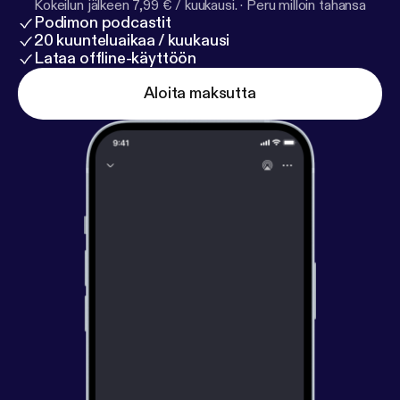
at parliamentalpodcast@gmail.com
Kokeilun jälkeen 7,99 € / kuukausi.
·
Peru milloin tahansa
Podimon podcastit
[parliamentalpodcast@gmail.com]
20 kuunteluaikaa / kuukausi
Lataa offline-käyttöön
Aloita maksutta