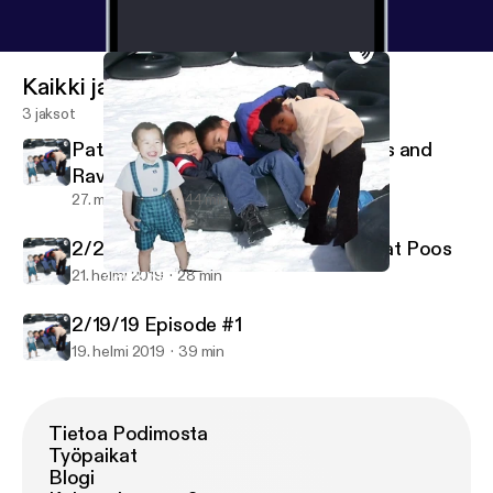
Kaikki jaksot
3 jaksot
PatAndWestin Episode 1: Porn Titles and
Rave Bridals
27. maalis 2019
44 min
2/20/20 Episode #2 Tattoos and Fat Poos
21. helmi 2019
28 min
2/20/20 Episode #2 Tattoos and Fat Poos
PatrickWestinDangAndEric in the Morning
2/19/19 Episode #1
19. helmi 2019
39 min
Tietoa Podimosta
Työpaikat
Blogi