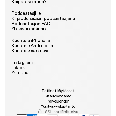
Kaipaatko apua?
Podcastaajille
Kirjaudu sisään podcastaajana
Podcastaajan FAQ
Yhteisön säännöt
Kuuntele iPhonella
Kuuntele Androidilla
Kuuntele verkossa
Instagram
Tiktok
Youtube
Eettiset käytännöt
Sisältökäytäntö
Palveluehdot
Yksityisyyskäytäntö
SSL-sertifioitu sivu