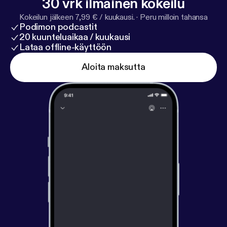
30 vrk ilmainen kokeilu
Kokeilun jälkeen 7,99 € / kuukausi.
·
Peru milloin tahansa
Podimon podcastit
20 kuunteluaikaa / kuukausi
Lataa offline-käyttöön
Aloita maksutta