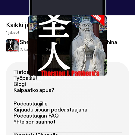
Kaikki jaksot
1 jaksot
Shengren Is The Best Book About China
2. kesä 2019
2 min
Tietoa Podimosta
Työpaikat
Shengren Is The Best Book About China
Pattberg
Blogi
Kaipaatko apua?
Podcastaajille
Kirjaudu sisään podcastaajana
Podcastaajan FAQ
Yhteisön säännöt