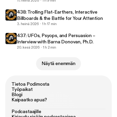
11. heinä 2026
1 h 9 min
438: Trolling Flat-Earthers, Interactive
Billboards & the Battle for Your Attention
3. heinä 2026
1 h 17 min
437: UFOs, Psyops, and Persuasion –
Interview with Barna Donovan, Ph.D.
20. kesä 2026
1 h 2 min
Näytä enemmän
Tietoa Podimosta
Työpaikat
Blogi
Kaipaatko apua?
Podcastaajille
Kirjaudu sisään podcastaajana