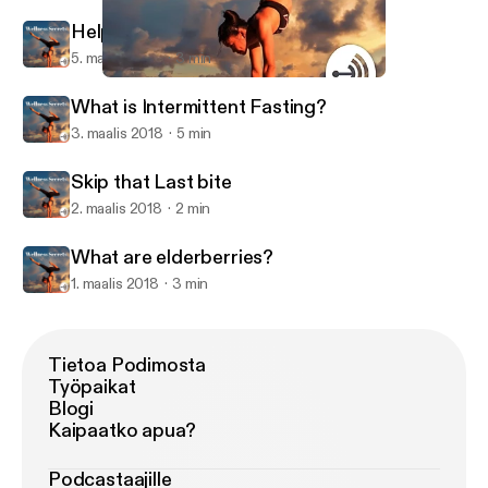
Helping you fall Asleep
5. maalis 2018
3 min
What is Intermittent Fasting?
Philly Local
What is Intermittent Fasting?
3. maalis 2018
5 min
Skip that Last bite
2. maalis 2018
2 min
What are elderberries?
1. maalis 2018
3 min
Tietoa Podimosta
Työpaikat
Blogi
Kaipaatko apua?
Podcastaajille