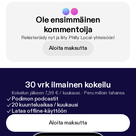
Ole ensimmäinen
kommentoija
Rekisteröidy nyt ja liity Philly Local-yhteisöön!
Aloita maksutta
30 vrk ilmainen kokeilu
Kokeilun jälkeen 7,99 € / kuukausi.
·
Peru milloin tahansa
Podimon podcastit
20 kuunteluaikaa / kuukausi
Lataa offline-käyttöön
Aloita maksutta