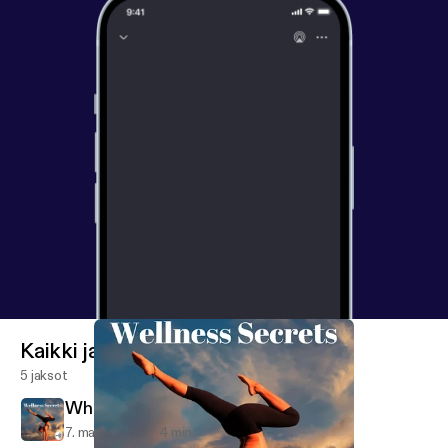
Kaikki jaksot
5 jaksot
What is your BMR?
7. maalis 2018
4 min