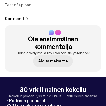
Test of upload
Kommentit
0
Ole ensimmäinen
kommentoija
Rekisteröidy nyt ja liity Pod för Bin-yhteisöön!
Aloita maksutta
30 vrk ilmainen kokeilu
Kokeilun jälkeen 7,99 € / kuukausi.
·
Peru milloin tahansa
Podimon podcastit
20 kuunteluaikaa / kuukausi