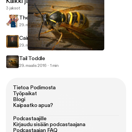
Kaikki jaksot
3 jaksot
The Burning of the Piper's Hut
29. maalis 2016
1 min
Cairnomount
29. maalis 2016
1 min
Tail Toddle
Pod för Bin
Tail Toddle
29. maalis 2016
1 min
Tietoa Podimosta
Työpaikat
Blogi
Kaipaatko apua?
Podcastaajille
Kirjaudu sisään podcastaajana
Podcastaajan FAQ