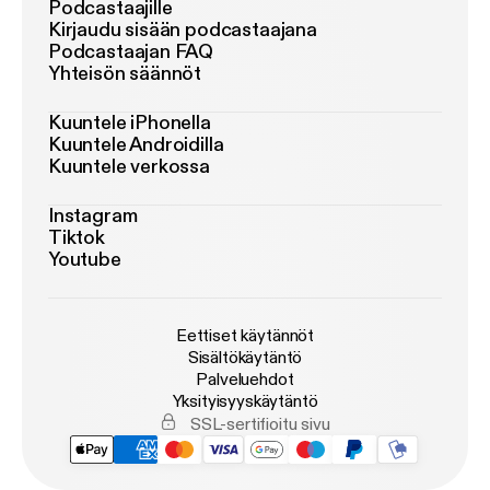
Podcastaajille
Kirjaudu sisään podcastaajana
Podcastaajan FAQ
Yhteisön säännöt
Kuuntele iPhonella
Kuuntele Androidilla
Kuuntele verkossa
Instagram
Tiktok
Youtube
Eettiset käytännöt
Sisältökäytäntö
Palveluehdot
Yksityisyyskäytäntö
SSL-sertifioitu sivu