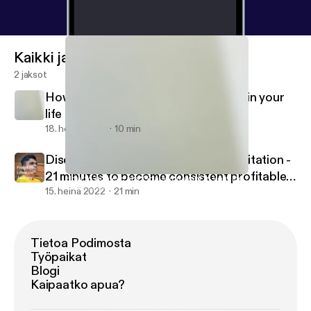
Kaikki jaksot
2 jaksot
How to Achieve any Goals you want in your
life ?
18. heinä 2022
10 min
Discover Inner Peace - Traders Meditation -
21 minutes to become consistent profitable
How to Achieve any Goals you want in your life ?
Quit Smoking Easily
trader in stock market.
15. heinä 2022
21 min
Tietoa Podimosta
Työpaikat
Blogi
Kaipaatko apua?