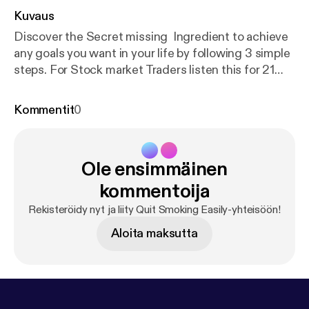
Kuvaus
Discover the Secret missing Ingredient to achieve
any goals you want in your life by following 3 simple
steps. For Stock market Traders listen this for 21
minutes before starting you trading day. - INNER
PEACE DAILY MEDITATION BEFORE TRADING
Kommentit
0
Claim your Free Course to Re-program your
mindset & start your 6 Steps to Freedom Lifestyle
Journey Stay Connected To keep Learning -
Ole ensimmäinen
Subscribe to my YouTube Channel - Mayur
Bhorunde Join V.I.P Facebook group community -
kommentoija
Freedom lifestyle Journey Free E-book to start 6
Rekisteröidy nyt ja liity Quit Smoking Easily-yhteisöön!
incomes in next 30 days - FREE EBOOK Visit my
Aloita maksutta
WEBSITE - wealthylifestyleacademy.com Claim
Free Gifts - BONUS FREE GIFTS