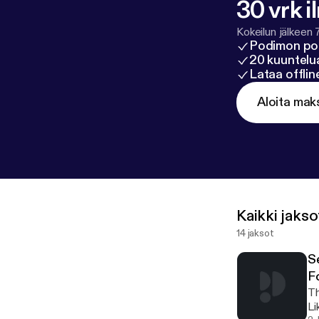
30 vrk i
Kokeilun jälkeen 
Podimon po
20 kuuntelua
Lataa offli
Aloita mak
Kaikki jakso
14 jaksot
S
F
Th
Li