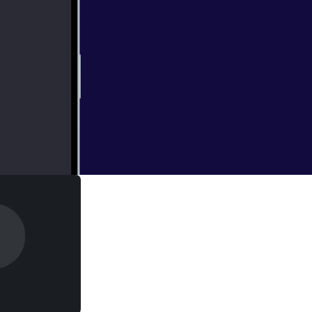
 Funeral
aaaaaahhhhhn!
e wants French