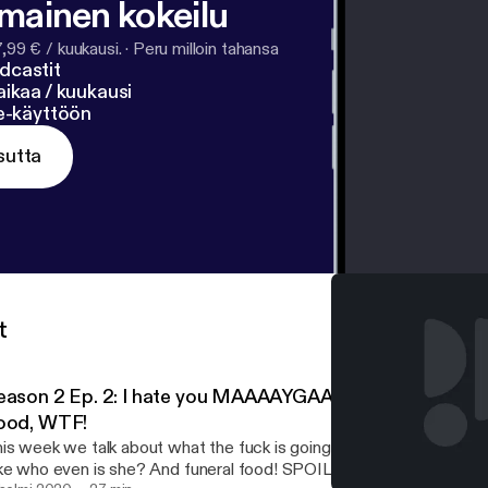
lmainen kokeilu
7,99 € / kuukausi.
·
Peru milloin tahansa
dcastit
ikaa / kuukausi
ne-käyttöön
sutta
t
eason 2 Ep. 2: I hate you MAAAAYGAAAAAHHHHN! And
ood, WTF!
is week we talk about what the fuck is going on with Maaaaaayg
ke who even is she? And funeral food! SPOILER ALERT: everyon