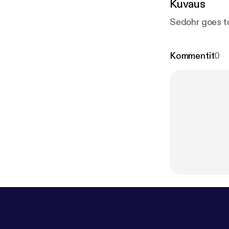
Kuvaus
Sedohr goes to
Kommentit
0