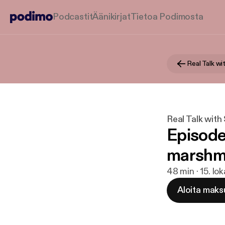
Podcastit
Äänikirjat
Tietoa Podimosta
Real Talk w
Real Talk with
Episode 1
marshm
48 min · 15. lo
Aloita maks