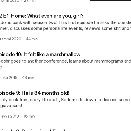
ies! No one wants fried ass stupid chicken!
 helmi 2020
27 min
Episode 10: It felt like a 
Real Talk with Sedohr Nho
2 E1: Home: What even are you, girl?
dor is back with season two! This first episode he asks the questi
me”, discusses some personal life events, reviews some shit and 
ar Wars movie.
. tammi 2020
44 min
isode 10: It felt like a marshmallow!
dohr goes to another conference, learns about mammograms and s
e.
. loka 2019
48 min
pisode 9: He is 84 months old!
nally back from crazy life stuff, Sedohr sits down to discuss some
gravations!
. syys 2019
16 min