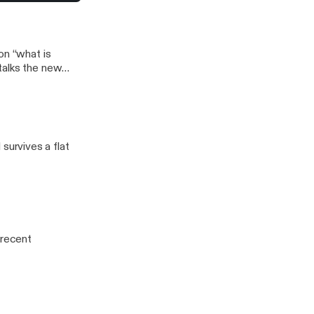
marshmallow!
j
on “what is
talks the new
urvives a flat
 recent