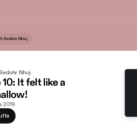
ith Sedohr Nhoj
 Sedohr Nhoj
0: It felt like a
allow!
ka 2019
utta