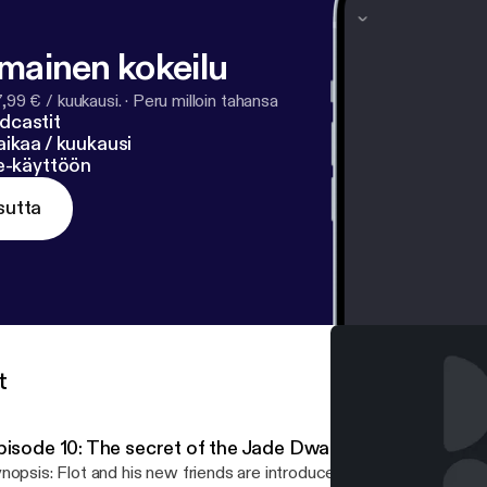
lmainen kokeilu
7,99 € / kuukausi.
·
Peru milloin tahansa
dcastit
ikaa / kuukausi
ne-käyttöön
sutta
t
pisode 10: The secret of the Jade Dwarves.
nopsis: Flot and his new friends are introduced to the Jade Dwar