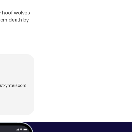
y hoof wolves
from death by
st-yhteisöön!