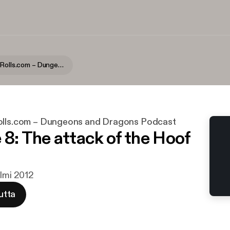
ReRolls » ReRolls.com – Dungeons and Dragons Podcast
olls.com – Dungeons and Dragons Podcast
 8: The attack of the Hoof
elmi 2012
utta