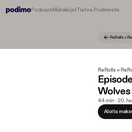
Podcastit
Äänikirjat
Tietoa Podimosta
ReRolls » ReR
Episode
Wolves
44 min · 20. h
Aloita maks