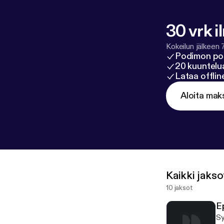
30 vrk i
Kokeilun jälkeen 
Podimon po
20 kuuntelua
Lataa offli
Aloita mak
Kaikki jakso
10 jaksot
E
Sy