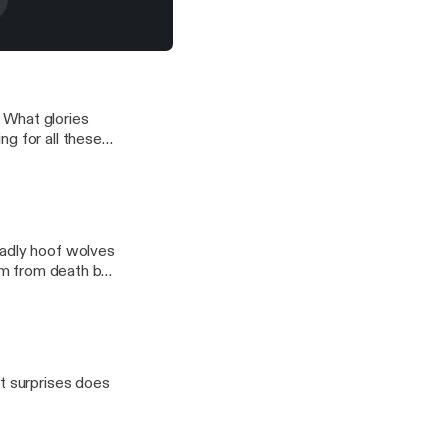
the Hoof Wolves
 Dungeons and Dragons Podcast
 What glories
g for all these
eadly hoof wolves
hem from death by
at surprises does