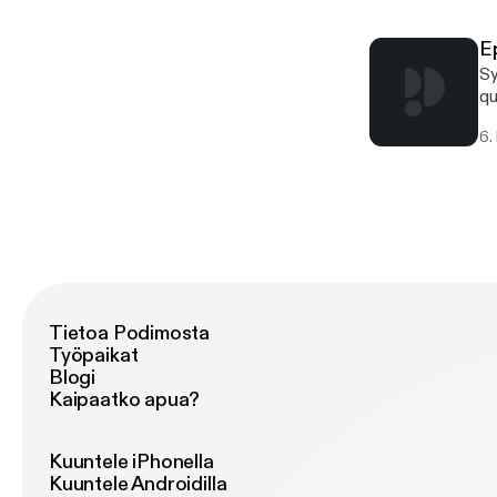
E
Sy
qu
6.
Tietoa Podimosta
Työpaikat
Blogi
Kaipaatko apua?
Kuuntele iPhonella
Kuuntele Androidilla