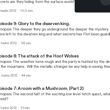
crets are they hiding from the surface world?
 maalis 2012
1 h 0 min
Episode 8: The attack of 
ReRolls » ReRolls.com –
pisode 9: Glory to the dwarven king.
nopsis: The deeper they go underground the deeper the mystery.
re left to the dwarven king and what secrets has Flot been guardin
ars?
. helmi 2012
36 min
pisode 8: The attack of the Hoof Wolves
nopsis: The weather turns rough and the party is hunted by the d
 the mountains. Will the metallic stranger be any help in saving t
gestion?
. helmi 2012
44 min
pisode 7: A room with a Mushroom. (Part 2)
nopsis: The second half of the exciting low level fetch quest, wh
 hold?
. helmi 2012
51 min