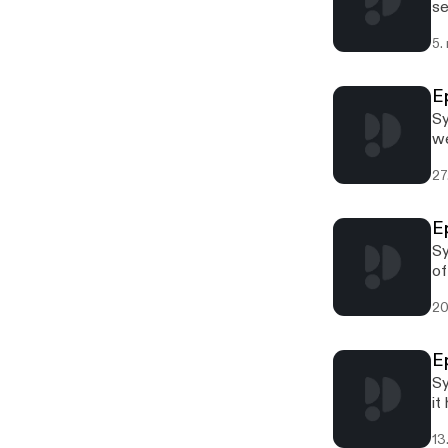
se
5.
E
Sy
we
ye
27
E
Sy
of
di
20
E
Sy
it
13