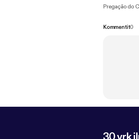
Pregação do C
Kommentit
0
30 vrk i