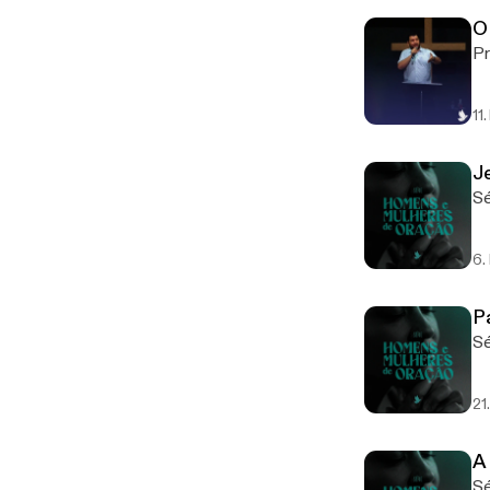
O
Pr
11
J
Sé
6.
P
Sé
21
A
Sé