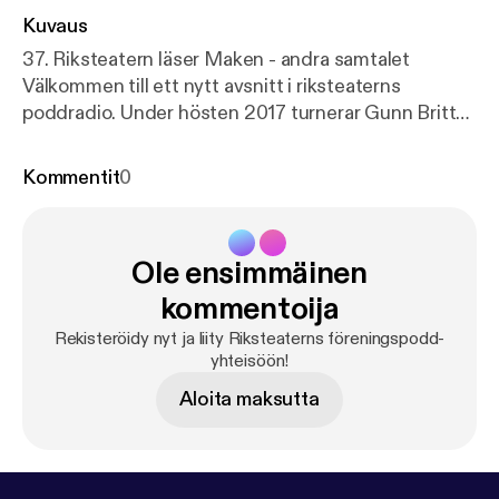
Kuvaus
37. Riksteatern läser Maken - andra samtalet
Välkommen till ett nytt avsnitt i riksteaterns
poddradio. Under hösten 2017 turnerar Gunn Britt
Sundströms Maken i dramatisering av Ninna
Tersmann och regi av Lena Mossegård. Inför detta
Kommentit
0
läser och samtalar riksteaterengagerade i hela
landet den roman som föreställningen bygger på. I
detta andra samtal möts Åsa Lundberg, Linnea
Ole ensimmäinen
Byberg, Annika Johansson och Moa Nilsson från
riksteaterföreningarna i Boden och Piteå för att
kommentoija
samtala om en del av boken.
Rekisteröidy nyt ja liity Riksteaterns föreningspodd-
yhteisöön!
Aloita maksutta