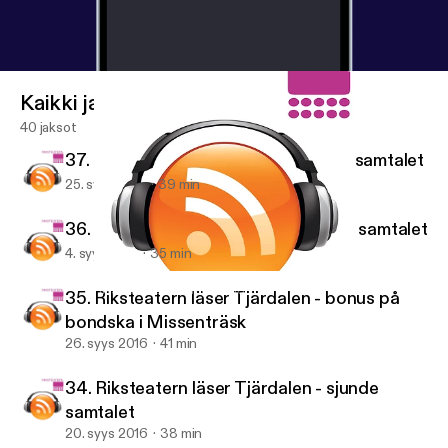
Kaikki jaksot
40 jaksot
37. Riksteatern läser Maken - andra samtalet
25. syys 2017
39 min
36. Riksteatern läser Maken - första samtalet
4. syys 2017
35 min
37. Riksteatern läser Maken - andra samtalet
Riksteaterns föreningspodd
35. Riksteatern läser Tjärdalen - bonus på
bondska i Missenträsk
26. syys 2016
41 min
34. Riksteatern läser Tjärdalen - sjunde
samtalet
20. syys 2016
38 min