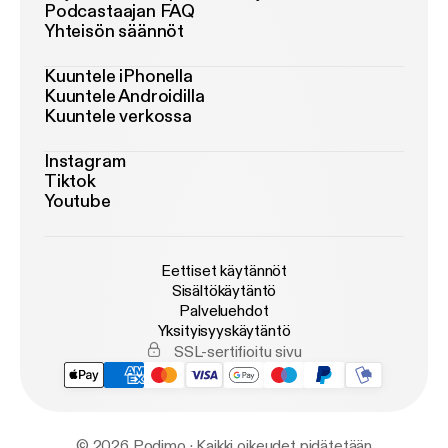
Podcastaajan FAQ
Yhteisön säännöt
Kuuntele iPhonella
Kuuntele Androidilla
Kuuntele verkossa
Instagram
Tiktok
Youtube
Eettiset käytännöt
Sisältökäytäntö
Palveluehdot
Yksityisyyskäytäntö
SSL-sertifioitu sivu
© 2026 Podimo · Kaikki oikeudet pidätetään