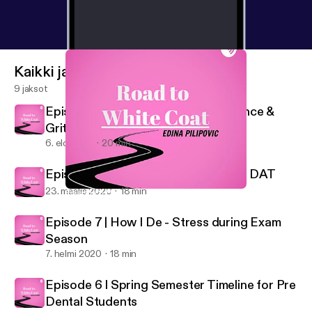
Kaikki jaksot
9 jaksot
Episode 9 | A Chat about Perseverance &
Grit
6. elo 2020
20 min
Episode 8 | How I’m studying for the DAT
23. maalis 2020
18 min
Episode 8 | How I’m studying for the DAT
Road to White Coat
Episode 7 | How I De - Stress during Exam
Season
7. helmi 2020
18 min
Episode 6 I Spring Semester Timeline for Pre
Dental Students