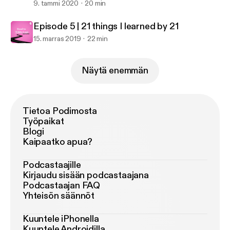
9. tammi 2020
20 min
Episode 5 | 21 things I learned by 21
15. marras 2019
22 min
Näytä enemmän
Tietoa Podimosta
Työpaikat
Blogi
Kaipaatko apua?
Podcastaajille
Kirjaudu sisään podcastaajana
Podcastaajan FAQ
Yhteisön säännöt
Kuuntele iPhonella
Kuuntele Androidilla