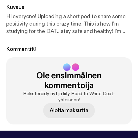
Kuvaus
Hi everyone! Uploading a short pod to share some
positivity during this crazy time. This is how I’m
studying for the DAT...stay safe and healthy! I’m
always open to feedback and suggestions, email
me at edinapilipovic@gmail.com :)
Kommentit
0
Ole ensimmäinen
kommentoija
Rekisteröidy nyt ja liity Road to White Coat-
yhteisöön!
Aloita maksutta