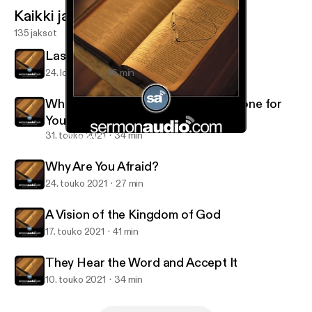
Kaikki jaksot
135 jaksot
Last of All and Servant of All
24. loka 2021
16 min
What Great Things the Lord Has Done for
You
31. touko 2021
34 min
Why Are You Afraid?
Salt and Light Reformed Presbyterian Church
Why Are You Afraid?
24. touko 2021
27 min
A Vision of the Kingdom of God
17. touko 2021
41 min
They Hear the Word and Accept It
10. touko 2021
34 min