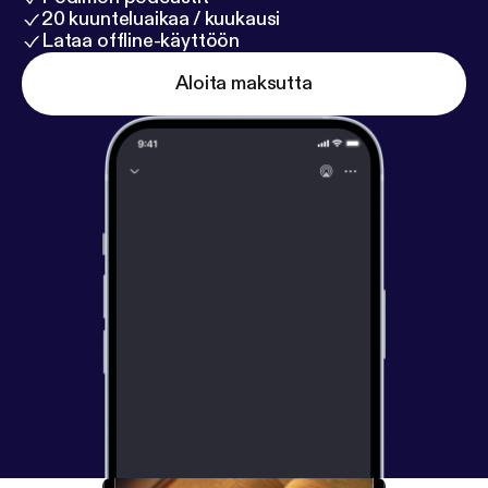
20 kuunteluaikaa / kuukausi
Lataa offline-käyttöön
Aloita maksutta