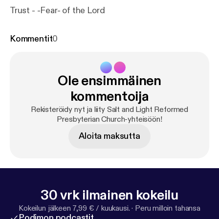
Trust - -Fear- of the Lord
Kommentit
0
Ole ensimmäinen
kommentoija
Rekisteröidy nyt ja liity Salt and Light Reformed
Presbyterian Church-yhteisöön!
Aloita maksutta
30 vrk ilmainen kokeilu
Kokeilun jälkeen 7,99 € / kuukausi.
·
Peru milloin tahansa
Podimon podcastit