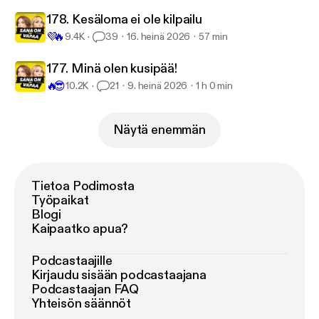
178. Kesäloma ei ole kilpailu
💜
🔥
9.4K
39
16. heinä 2026
57 min
177. Minä olen kusipää!
🔥
😎
10.2K
21
9. heinä 2026
1 h 0 min
Näytä enemmän
Tietoa Podimosta
Työpaikat
Blogi
Kaipaatko apua?
Podcastaajille
Kirjaudu sisään podcastaajana
Podcastaajan FAQ
Yhteisön säännöt