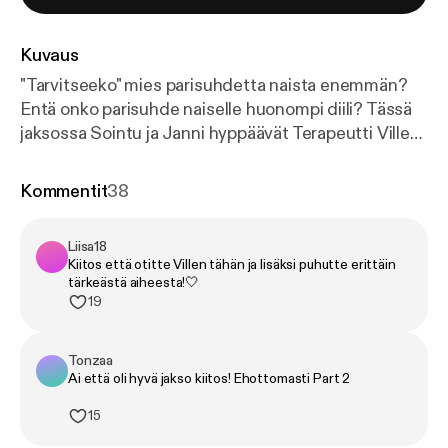
Kuvaus
"Tarvitseeko" mies parisuhdetta naista enemmän?
Entä onko parisuhde naiselle huonompi diili? Tässä
jaksossa Sointu ja Janni hyppäävät Terapeutti Villen
kanssa miesten yksinäisyyteen. Mikä on syy miesten
yksinäisyysepidemialle? Uusi jakso joka torstai. IG:
Kommentit
38
@sanaonvapaa @jannihussi @sointuorvokki
Liisa18
Kiitos että otitte Villen tähän ja lisäksi puhutte erittäin
tärkeästä aiheesta!🤍
19
Tonzaa
Ai että oli hyvä jakso kiitos! Ehottomasti Part 2
15