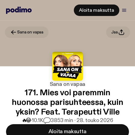
Aloita maksutta
Sana on vapaa
Jaa
Sana on vapaa
171. Mies voi paremmin
huonossa parisuhteessa, kuin
yksin? Feat. Terapeutti Ville
🔥
😂
10.1K
38
53 min · 28. touko 2026
Aloita maksutta