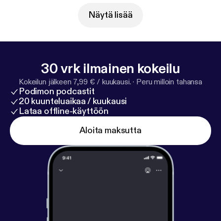
Näytä lisää
30 vrk ilmainen kokeilu
Kokeilun jälkeen 7,99 € / kuukausi.
·
Peru milloin tahansa
Podimon podcastit
20 kuunteluaikaa / kuukausi
Lataa offline-käyttöön
Aloita maksutta