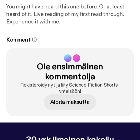
You might have heard this one before. Or at least
heard of it. Live reading of my first read through.
Experience it with me.
Kommentit
0
Ole ensimmäinen
kommentoija
Rekisteröidy nyt ja liity Science Fiction Shorts-
yhteisöön!
Aloita maksutta
30 vrk ilmainen kokeilu