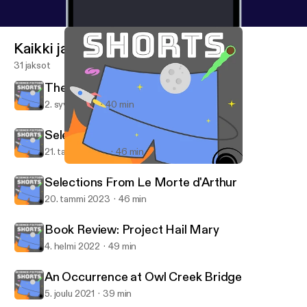
Kaikki jaksot
31 jaksot
The Monkey's Paw
2. syys 2023
40 min
Selections From Le Morte d'Arthur
21. tammi 2023
46 min
The Monkey's Paw
Science Fiction Shorts
Selections From Le Morte d'Arthur
20. tammi 2023
46 min
Book Review: Project Hail Mary
4. helmi 2022
49 min
An Occurrence at Owl Creek Bridge
5. joulu 2021
39 min