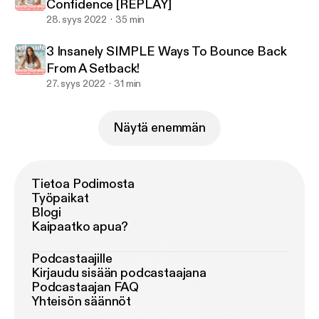
Confidence [REPLAY]
28. syys 2022
35 min
3 Insanely SIMPLE Ways To Bounce Back
From A Setback!
27. syys 2022
31 min
Näytä enemmän
Tietoa Podimosta
Työpaikat
Blogi
Kaipaatko apua?
Podcastaajille
Kirjaudu sisään podcastaajana
Podcastaajan FAQ
Yhteisön säännöt