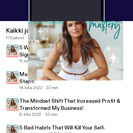
Kaikki jaksot
179 jaksot
5 Ways To Instantly Manifest Anything (&
Signs Your Desires Are Coming!)
11. marras 2022
34 min
Mastering Time Management in 2 SIMPLE
Steps!
3 Insanely SIMPLE Ways To Bounce Back From A Setback!
Self-Made Mastery with Adrienne Finch
14. loka 2022
32 min
The Mindset Shift That Increased Profit &
Transformed My Business!
6. loka 2022
33 min
5 Bad Habits That Will Kill Your Self-