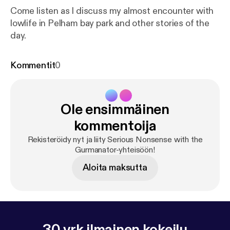
Come listen as I discuss my almost encounter with
lowlife in Pelham bay park and other stories of the
day.
Kommentit
0
Ole ensimmäinen
kommentoija
Rekisteröidy nyt ja liity Serious Nonsense with the
Gurmanator-yhteisöön!
Aloita maksutta
30 vrk ilmainen kokeilu