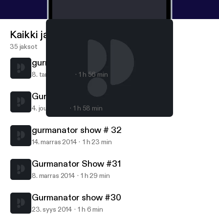
Kaikki jaksot
35 jaksot
gurmanator show #34
8. tammi 2015
1 h 56 min
Gurmanator episode # 33
4. joulu 2014
1 h 58 min
Gurmanator show #30
Serious Nonsense with the Gurmanator
gurmanator show # 32
14. marras 2014
1 h 23 min
Gurmanator Show #31
8. marras 2014
1 h 29 min
Gurmanator show #30
23. syys 2014
1 h 6 min