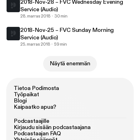
2018-Nov-28 – FVC Wednesday Evening
Service (Audio)
28. marras 2018
30 min
2018-Nov-25 – FVC Sunday Morning
Service (Audio)
25. marras 2018
59 min
Näytä enemmän
Tietoa Podimosta
Työpaikat
Blogi
Kaipaatko apua?
Podcastaajille
Kirjaudu sisään podcastaajana
Podcastaajan FAQ
Yhteisön säännöt