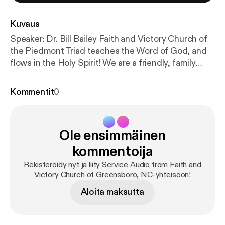
Kuvaus
Speaker: Dr. Bill Bailey Faith and Victory Church of
the Piedmont Triad teaches the Word of God, and
flows in the Holy Spirit! We are a friendly, family
church in Greensboro, NC that teaches the
uncompromising Word of Faith Message! Everyone
Kommentit
0
is welcome! Subscribe Information Donate to Faith
and Victory Church! The post 2018-Nov-25 – FVC
Sunday Morning Service (Audio) [
https://www.fvc.or
Ole ensimmäinen
g/2018/11/2018-nov-25-fvc-sunday-morning-servic
e-audio/
] appeared first on Faith and Victory Church
kommentoija
of the Piedmont Triad [
https://www.fvc.org
].
Rekisteröidy nyt ja liity Service Audio from Faith and
Victory Church of Greensboro, NC-yhteisöön!
Aloita maksutta