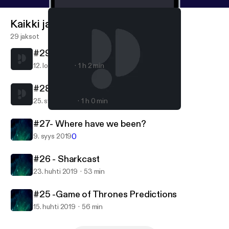
Kaikki jaksot
29 jaksot
#29- New car who dis?
12. loka 2019
1 h 2 min
#28- Are we engaged?
25. syys 2019
1 h 0 min
#28- Are we engaged?
Settling For Eachother
#27- Where have we been?
0
9. syys 2019
#26 - Sharkcast
23. huhti 2019
53 min
#25 -Game of Thrones Predictions
15. huhti 2019
56 min