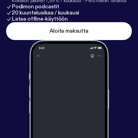
Kokeilun jälkeen 7,99 € / kuukausi.
·
Peru milloin tahansa
Podimon podcastit
20 kuunteluaikaa / kuukausi
Lataa offline-käyttöön
Aloita maksutta