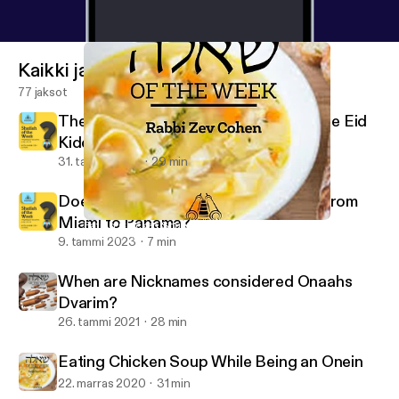
Kaikki jaksot
77 jaksot
The Ba'al Simcha is a Mechutin with the Eid
Kiddushin
31. tammi 2023
29 min
Does One Bentch Gomel after Flying from
Miami to Panama?
Eating Chicken Soup While Being an Onein
Shaylah of the Week - Yeshurun - Rabbi Zev Cohen
9. tammi 2023
7 min
When are Nicknames considered Onaahs
Dvarim?
26. tammi 2021
28 min
Eating Chicken Soup While Being an Onein
22. marras 2020
31 min