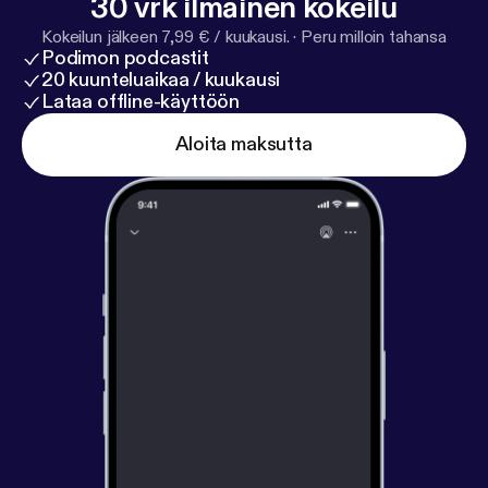
30 vrk ilmainen kokeilu
Kokeilun jälkeen 7,99 € / kuukausi.
·
Peru milloin tahansa
Podimon podcastit
20 kuunteluaikaa / kuukausi
Lataa offline-käyttöön
Aloita maksutta