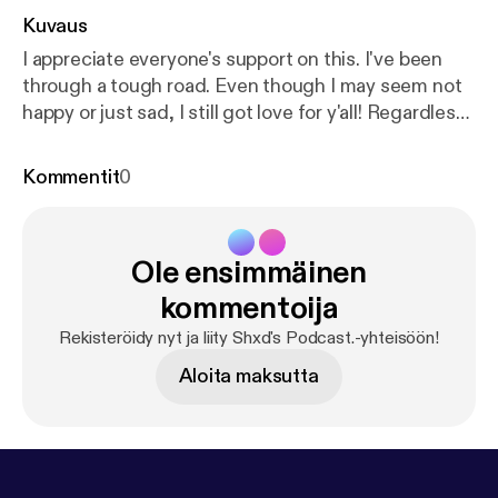
Kuvaus
I appreciate everyone's support on this. I've been
through a tough road. Even though I may seem not
happy or just sad, I still got love for y'all! Regardless
of the negative mode that I'm in. Stay focused out
there. Reach your goals, have fun and enjoy life. Do
Kommentit
0
this every day and I promise you. You will succeed in
the end. Click the link here below:
https://www.allm
ylinks.com/shxd
Ole ensimmäinen
kommentoija
Rekisteröidy nyt ja liity Shxd's Podcast.-yhteisöön!
Aloita maksutta