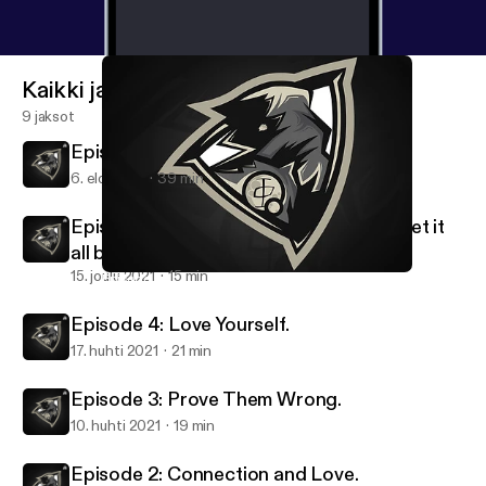
Kaikki jaksot
9 jaksot
Episode 6: Your All Caught Up!
6. elo 2022
39 min
Episode 5: Losing Everything, but will get it
all back..
15. joulu 2021
15 min
Episode 5: Losing Everything, but will get it all back..
Shxd's Podcast.
Episode 4: Love Yourself.
17. huhti 2021
21 min
Episode 3: Prove Them Wrong.
10. huhti 2021
19 min
Episode 2: Connection and Love.