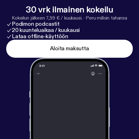
om
[
https://www.iheartpodcastnetwork.com
]See
30 vrk ilmainen kokeilu
omnystudio.com/listener [
https://omnystudio.com/li
Kokeilun jälkeen 7,99 € / kuukausi.
·
Peru milloin tahansa
stener
] for privacy information.
Podimon podcastit
20 kuunteluaikaa / kuukausi
Lataa offline-käyttöön
Aloita maksutta