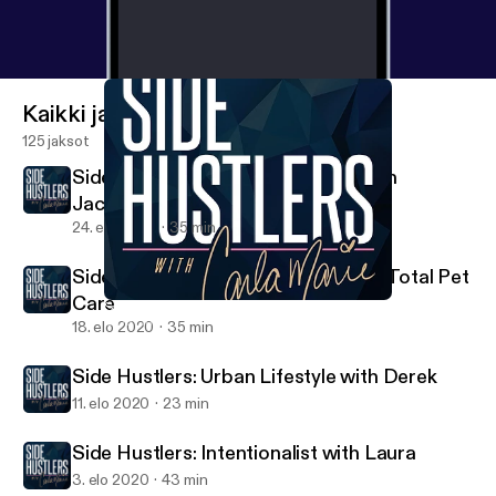
Kaikki jaksot
125 jaksot
Side Hustlers: Jeff and Brandyn with
JacobH+
24. elo 2020
35 min
Side Hustlers: Lindsay with Achilles Total Pet
Care
Side Hustlers: Intentionalist with Laura
Side Hustlers with Carla Marie
18. elo 2020
35 min
Side Hustlers: Urban Lifestyle with Derek
11. elo 2020
23 min
Side Hustlers: Intentionalist with Laura
3. elo 2020
43 min