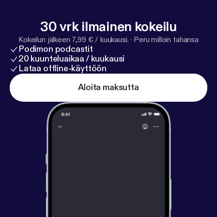
the context of current local and global transition.
30 vrk ilmainen kokeilu
Kokeilun jälkeen 7,99 € / kuukausi.
·
Peru milloin tahansa
Podimon podcastit
20 kuunteluaikaa / kuukausi
Lataa offline-käyttöön
Aloita maksutta