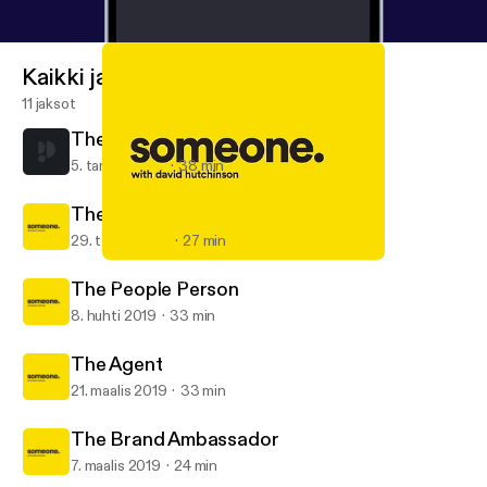
Kaikki jaksot
11 jaksot
The Restaurateur
5. tammi 2020
38 min
The Survivor
29. touko 2019
27 min
The Survivor
Someone, with David Hutchinson
The People Person
8. huhti 2019
33 min
The Agent
21. maalis 2019
33 min
The Brand Ambassador
7. maalis 2019
24 min