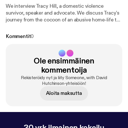
We interview Tracy Hill, a domestic violence
survivor, speaker and advocate. We discuss Tracy's
journey from the cocoon of an abusive home-life to
the freedom she now enjoys. Tracy shares on her
goals to help others transition from "caterpillars to
Kommentit
0
butterflies".
Ole ensimmäinen
kommentoija
Rekisteröidy nyt ja liity Someone, with David
Hutchinson-yhteisöön!
Aloita maksutta
30 vrk ilmainen kokeilu