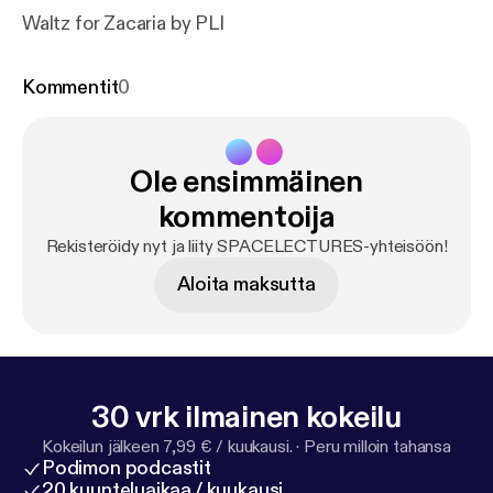
Waltz for Zacaria by PLI
Kommentit
0
Ole ensimmäinen
kommentoija
Rekisteröidy nyt ja liity SPACELECTURES-yhteisöön!
Aloita maksutta
30 vrk ilmainen kokeilu
Kokeilun jälkeen 7,99 € / kuukausi.
·
Peru milloin tahansa
Podimon podcastit
20 kuunteluaikaa / kuukausi