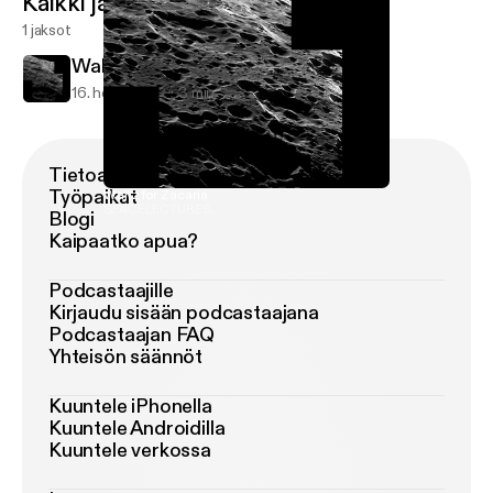
Kaikki jaksot
1 jaksot
Waltz for Zacaria
16. helmi 2018
3 min
Tietoa Podimosta
Työpaikat
Waltz for Zacaria
SPACELECTURES
Blogi
Kaipaatko apua?
Podcastaajille
Kirjaudu sisään podcastaajana
Podcastaajan FAQ
Yhteisön säännöt
Kuuntele iPhonella
Kuuntele Androidilla
Kuuntele verkossa