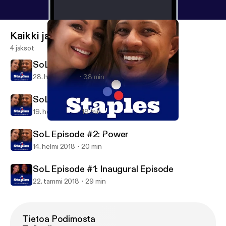
Kaikki jaksot
4 jaksot
SoL Episode #4: Motivation
28. helmi 2018
38 min
SoL Episode #3: Power Part 2
19. helmi 2018
18 min
SoL Episode #4: Motivation
Staples of Leadership
SoL Episode #2: Power
14. helmi 2018
20 min
SoL Episode #1: Inaugural Episode
22. tammi 2018
29 min
Tietoa Podimosta