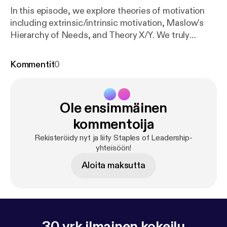
In this episode, we explore theories of motivation
including extrinsic/intrinsic motivation, Maslow's
Hierarchy of Needs, and Theory X/Y. We truly
appreciate your feedback: Please share your
thoughts on our facebook page
Kommentit
0
(www.facebook.com/StaplesOfLeadership), twitter
(@StaplesOfLead), Patreon
(patreon.com/StaplesofLeadership) or our website…
Ole ensimmäinen
staplesofleadership.com
kommentoija
Rekisteröidy nyt ja liity Staples of Leadership-
yhteisöön!
Aloita maksutta
30 vrk ilmainen kokeilu