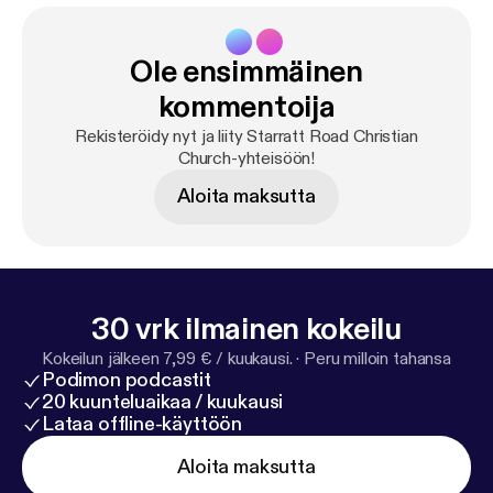
Ole ensimmäinen
kommentoija
Rekisteröidy nyt ja liity Starratt Road Christian
Church-yhteisöön!
Aloita maksutta
30 vrk ilmainen kokeilu
Kokeilun jälkeen 7,99 € / kuukausi.
·
Peru milloin tahansa
Podimon podcastit
20 kuunteluaikaa / kuukausi
Lataa offline-käyttöön
Aloita maksutta