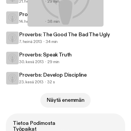
21. heinä 2013
29 min
Proverbs: Marry Well
14. heinä 2013
38 min
Proverbs: Forge Strong Families
Starratt Road Christian Church
Proverbs: The Good The Bad The Ugly
7. heinä 2013
34 min
Proverbs: Speak Truth
30. kesä 2013
29 min
Proverbs: Develop Discipline
23. kesä 2013
32 s
Näytä enemmän
Tietoa Podimosta
Työpaikat