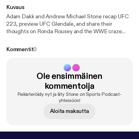
Kuvaus
Adam Dakk and Andrew Michael Stone recap UFC
223, preview UFC Glendale, and share their
thoughts on Ronda Rousey and the WWE craze
that's taking over MMA Twitter. WARNING: Some
language may not be suitable for all audiences.
Kommentit
0
Ole ensimmäinen
kommentoija
Rekisteröidy nyt ja liity Stone on Sports Podcast-
yhteisöön!
Aloita maksutta