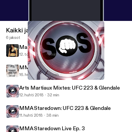
Kaikki jaksot
6 jaksot
Mackenzie Dern & her Shape
12. touko 2018
1 min
MMA: UFC Glendale Recap
16. huhti 2018
16 min
MMA Staredown: UFC 223 & Glendale
Stone on Sports Podcast
Arts Martiaux Mixtes: UFC 223 & Glendale
12. huhti 2018
32 min
MMA Staredown: UFC 223 & Glendale
11. huhti 2018
38 min
MMA Staredown Live Ep. 3