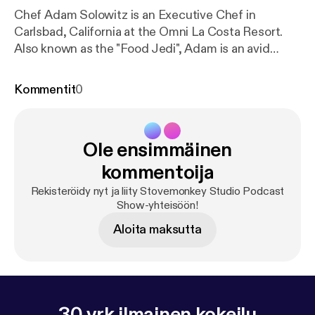
Chef Adam Solowitz is an Executive Chef in
Carlsbad, California at the Omni La Costa Resort.
Also known as the "Food Jedi", Adam is an avid
cinematographer, and has made a name for himself
on TikTok, YouTube, and Instagram. Adam has been
Kommentit
0
a professional chef for over 15 years and has a
plethora of knowledge and willing to share his
secrets to success. Hope you enjoy for more
Ole ensimmäinen
information: stovemonkeys.net Stovemonkey T
shirts are now available online #Stovemonkeys
kommentoija
TikTok-TheFoodJedi Instagram-ChefAdam
Rekisteröidy nyt ja liity Stovemonkey Studio Podcast
Solowitz Beat- TzC on soundcloud
Show-yhteisöön!
Aloita maksutta
30 vrk ilmainen kokeilu