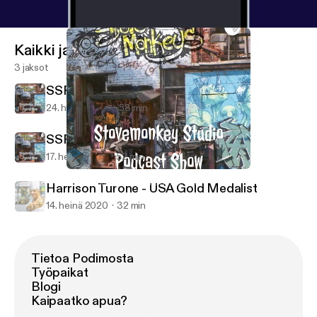
Kaikki jaksot
3 jaksot
SSPS Ep. 3 Adam Solowitz
24. heinä 2020
58 min
SSPS-Ep.2 Chef Charles Carroll
17. heinä 2020
52 min
SSPS Ep. 3 Adam Solowitz
Stovemonkey Studio Podcast Show
Harrison Turone - USA Gold Medalist
14. heinä 2020
32 min
Tietoa Podimosta
Työpaikat
Blogi
Kaipaatko apua?