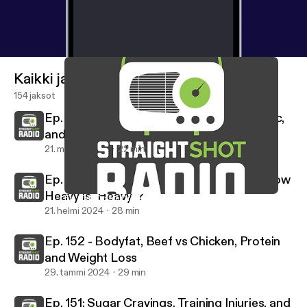
Kaikki jaksot
154 jaksot
Ep. 154: Coffee Drinks, Breakfast, Ozempic,
and Recovery
21. marras 2024
22 min
Ep. 153: Overtraining, Shoe Selection, & How
Heavy is "Heavy"?
Ep. 154: Coffee Drinks, Breakfast, Ozempic, and Recovery
Straight Shot Radio
21. helmi 2024
28 min
Ep. 152 - Bodyfat, Beef vs Chicken, Protein
and Weight Loss
29. tammi 2024
29 min
Ep. 151: Sugar Cravings, Training Injuries, and