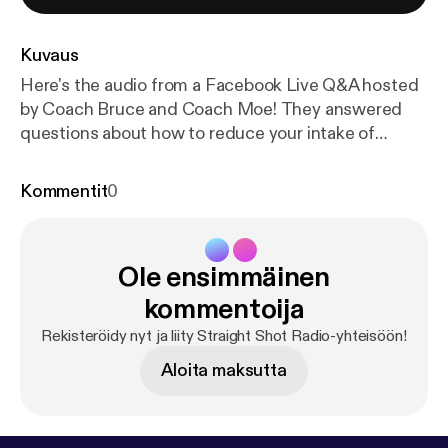
Kuvaus
Here's the audio from a Facebook Live Q&A hosted
by Coach Bruce and Coach Moe! They answered
questions about how to reduce your intake of
sugary drinks, why breakfast is important for fat
loss, how to mimic the effects of Ozempic through
Kommentit
0
diet and exercise, and what the best strategies for
recovery are. Follow us on social media to be part of
the next live chat!
Ole ensimmäinen
kommentoija
Rekisteröidy nyt ja liity Straight Shot Radio-yhteisöön!
Aloita maksutta