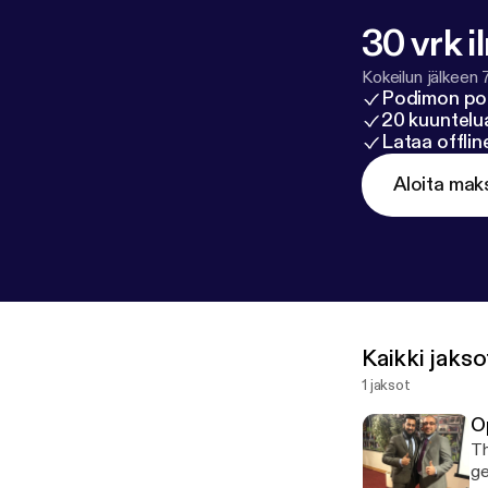
30 vrk i
Kokeilun jälkeen 
Podimon po
20 kuuntelua
Lataa offli
Aloita mak
Kaikki jakso
1 jaksot
O
Th
ge