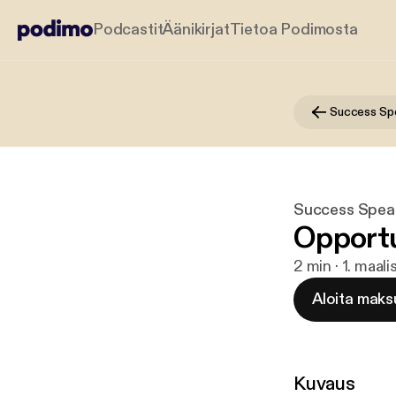
Podcastit
Äänikirjat
Tietoa Podimosta
Success Sp
Success Spea
Opportu
2 min · 1. maal
Aloita maks
Kuvaus