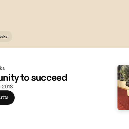
eaks
ks
nity to succeed
is 2018
utta