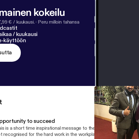
lmainen kokeilu
7,99 € / kuukausi.
·
Peru milloin tahansa
dcastit
ikaa / kuukausi
ne-käyttöön
sutta
t
pportunity to succeed
is is a short time inspirational message to the guys with fire in the 
t recognised for the hard work in the workplace. You can do so m