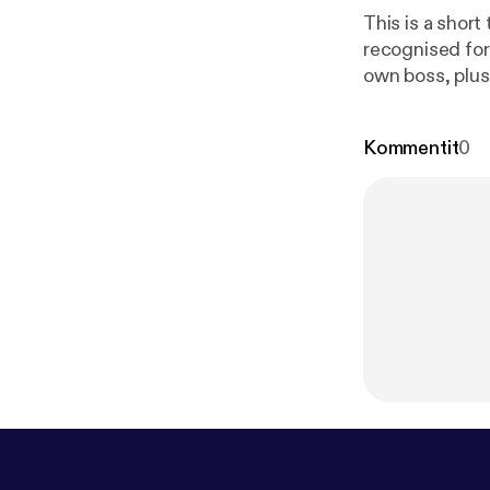
This is a short
recognised for
own boss, plus
worries.
Kommentit
0