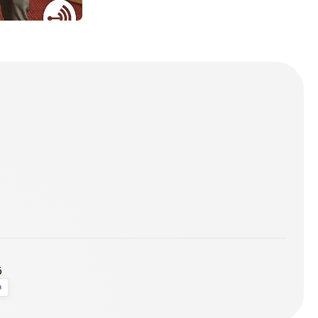
our dreams and
ö