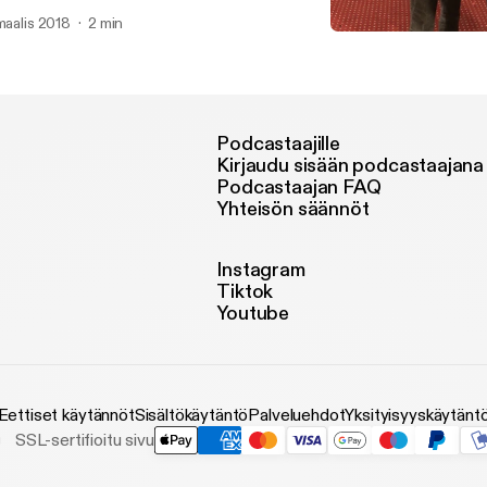
ur own boss, plus and time and money freedom and start living y
 maalis 2018
2 min
ve less worries.
Opportunity to succeed
Success Speaks
Podcastaajille
Kirjaudu sisään podcastaajana
Podcastaajan FAQ
Yhteisön säännöt
Instagram
Tiktok
Youtube
Eettiset käytännöt
Sisältökäytäntö
Palveluehdot
Yksityisyyskäytänt
SSL-sertifioitu sivu