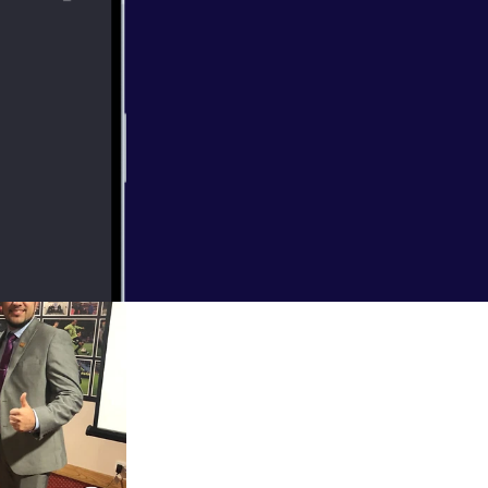
belly but don’t
uch better and be