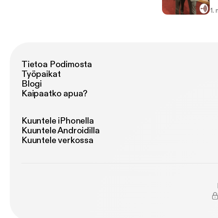
yo
1.
ha
Tietoa Podimosta
Työpaikat
Blogi
Kaipaatko apua?
Kuuntele iPhonella
Kuuntele Androidilla
Kuuntele verkossa