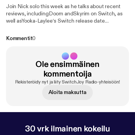
Join Nick solo this week as he talks about recent
reviews, includingDoom andSkyrim on Switch, as
well asYooka-Laylee‘s Switch release date
announcement, some rumors regarding a future
Nintendo Direct, Super Mario Cereal, and much
Kommentit
0
more!
Ole ensimmäinen
kommentoija
Rekisteröidy nyt ja liity SwitchJoy Radio-yhteisöön!
Aloita maksutta
30 vrk ilmainen kokeilu