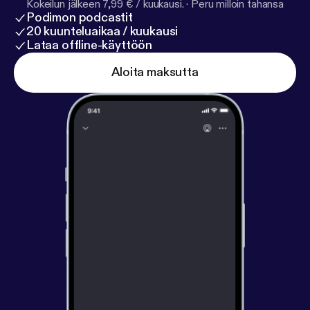
Kokeilun jälkeen 7,99 € / kuukausi.
·
Peru milloin tahansa
Podimon podcastit
20 kuunteluaikaa / kuukausi
Lataa offline-käyttöön
Aloita maksutta