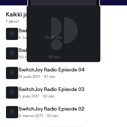
Kaikki jaksot
7 jaksot
SwitchJoy Radio Episode 06
4. touko 2018
1 h 28 min
SwitchJoy Radio Episode 05
30. tammi 2018
56 min
SwitchJoy Radio Episode 03
SwitchJoy Radio
SwitchJoy Radio Episode 04
15. joulu 2017
47 min
SwitchJoy Radio Episode 03
3. joulu 2017
50 min
SwitchJoy Radio Episode 02
9. marras 2017
50 min