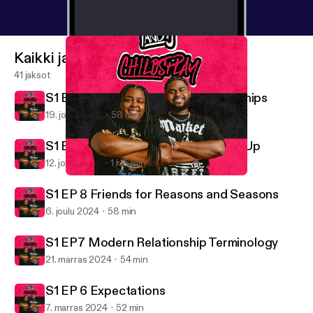
Kaikki jaksot
41 jaksot
S1 Ep 10 Defining Healthy Relationships
19. joulu 2024
58 min
S1 Ep 9 Coming Down and Building Up
12. joulu 2024
1 h 5 min
S1 Ep 9 Coming Down and Building Up
T and J Child's Play
S1 EP 8 Friends for Reasons and Seasons
6. joulu 2024
58 min
S1 EP7 Modern Relationship Terminology
21. marras 2024
54 min
S1 EP 6 Expectations
7. marras 2024
52 min