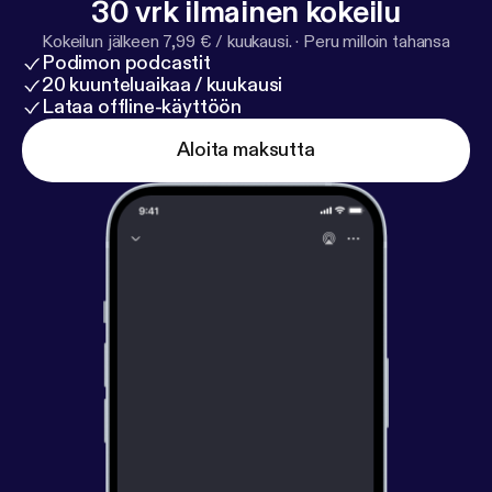
30 vrk ilmainen kokeilu
for updates and behind-the-scenes laughs: T&J
Child's Play Podcast: @tandjchildsplay Trey:
Kokeilun jälkeen 7,99 € / kuukausi.
·
Peru milloin tahansa
Podimon podcastit
@treytheeproducer Jada: @jmellothagreat
20 kuunteluaikaa / kuukausi
Lataa offline-käyttöön
Aloita maksutta