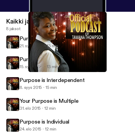
Kaikki jaksot
8 jaksot
Purpose is Resilient
21. syys 2015
13 min
Purpose is Permanent
15. syys 2015
13 min
Purpose is Interdependent
Tawana Thompson Ministries
Purpose is Interdependent
8. syys 2015
15 min
Your Purpose is Multiple
31. elo 2015
12 min
Purpose is Individual
24. elo 2015
12 min