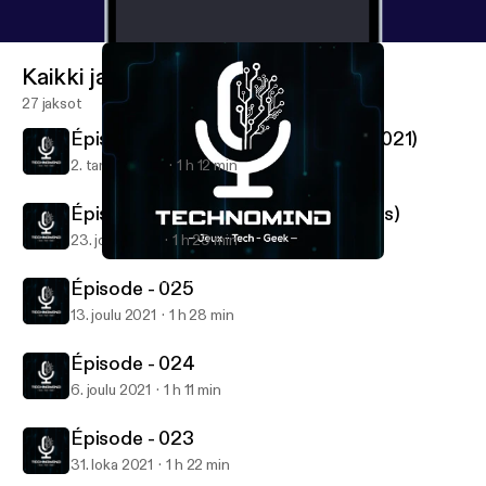
Kaikki jaksot
27 jaksot
Épisode - 027 (Palmarès des Jeux 2021)
2. tammi 2022
1 h 12 min
Épisode - 026 (Spécial Game Awards)
23. joulu 2021
1 h 29 min
Épisode - 025
TechnoMind Podcast
Épisode - 025
13. joulu 2021
1 h 28 min
Épisode - 024
6. joulu 2021
1 h 11 min
Épisode - 023
31. loka 2021
1 h 22 min