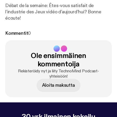
Débat de la semaine: Êtes-vous satisfait de
l’industrie des Jeux vidéo d’aujourd’hui? Bonne
écoute!
Kommentit
0
Ole ensimmäinen
kommentoija
Rekisteröidy nyt ja liity TechnoMind Podcast-
yhteisöön!
Aloita maksutta
30 vrk ilmainen kokeilu