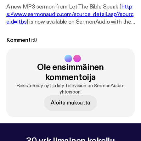
A new MP3 sermon from Let The Bible Speak [
http
s://www.sermonaudio.com/source_detail.asp?sourc
eid=ltbs
] is now available on SermonAudio with the
following details: Title: LTBS TV Program 306
Subtitle: LTBS TV Broadcast Speaker: Glenn
Kommentit
0
Wilkinson Broadcaster: Let The Bible Speak Event:
TV Broadcast Date: 9/18/2024 Bible: Job 19:19-29
Length: 28 min.
Ole ensimmäinen
kommentoija
Rekisteröidy nyt ja liity Television on SermonAudio-
yhteisöön!
Aloita maksutta
30 vrk ilmainen kokeilu