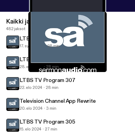
Kaikki jaksot
482 jaksot
LTBS TV Program 306
17. syys 2024
28 min
LTBS TV Program 304
28. elo 2024
28 min
LTBS TV Program 306
Television on SermonAudio
LTBS TV Program 307
22. elo 2024
28 min
Television Channel App Rewrite
20. elo 2024
3 min
LTBS TV Program 305
15. elo 2024
27 min