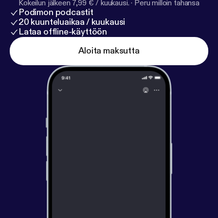
Kokeilun jälkeen 7,99 € / kuukausi.
·
Peru milloin tahansa
Podimon podcastit
20 kuunteluaikaa / kuukausi
Lataa offline-käyttöön
Aloita maksutta