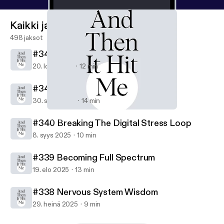
Kaikki jaksot
498 jaksot
#342 Empathic Intelligence
20. loka 2025
12 min
#341 Slow Strength
30. syys 2025
14 min
#342 Empathic Intelligence
The Astral Hustle
#340 Breaking The Digital Stress Loop
8. syys 2025
10 min
#339 Becoming Full Spectrum
19. elo 2025
13 min
#338 Nervous System Wisdom
29. heinä 2025
9 min