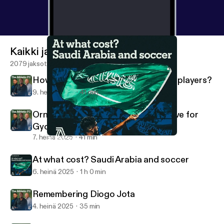
Kaikki jaksot
2079 jaksot
How do Man United shift unwanted players?
9. heinä 2025
41 min
Ornstein transfer latest: Arsenal move for
Gyokeres
7. heinä 2025
41 min
At what cost? Saudi Arabia and soccer
The Athletic FC Podcast
At what cost? Saudi Arabia and soccer
6. heinä 2025
1 h 0 min
Remembering Diogo Jota
4. heinä 2025
35 min